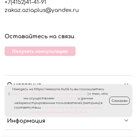
+7(4152)41-41-91
zakaz.aziaplus@yandex.ru
Оставайтесь на связи
Получить консультацию
О магазине
Находясь на https://www.azia-butik.ru вы соглашаетесь
(
согласие на обработку персональных данных
) с тем, что
мы осуществляем
сбор cookies
и данных
Согласен
Клиентам
незарегистрированных пользователей (метрики) в
соответствии
с политикой конфиденциальности
интернет магазина «Азия Бутик»
Информация