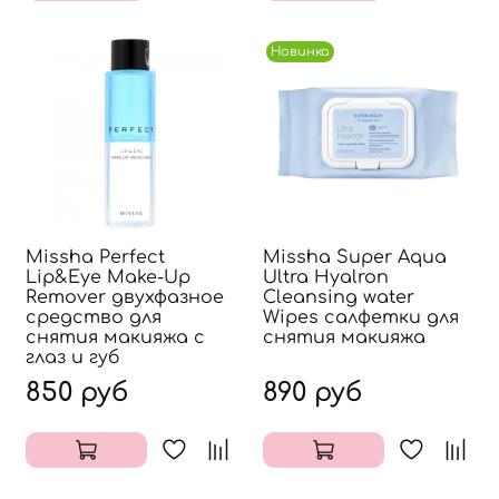
Новинка
Missha Perfect
Missha Super Aqua
Lip&Eye Make-Up
Ultra Hyalron
Remover двухфазное
Cleansing water
средство для
Wipes салфетки для
снятия макияжа с
снятия макияжа
глаз и губ
850 руб
890 руб