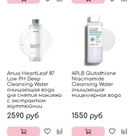
Anua HeartLeaf 87
APLB Glutathione
Low PH Deep
Niacinamide
Cleansing Water
Cleansing Water
очищающая вода
очищающая
для снятия макияжа
мицеллярная вода
с экстрактом
хауттюйнии
2590 руб
1550 руб