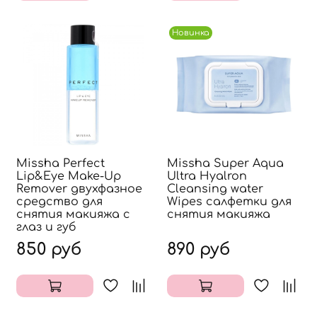
Новинка
Missha Perfect
Missha Super Aqua
Lip&Eye Make-Up
Ultra Hyalron
Remover двухфазное
Cleansing water
средство для
Wipes салфетки для
снятия макияжа с
снятия макияжа
глаз и губ
850 руб
890 руб