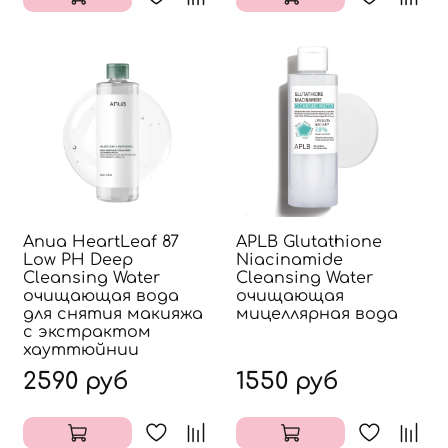
Anua HeartLeaf 87
APLB Glutathione
Low PH Deep
Niacinamide
Cleansing Water
Cleansing Water
очищающая вода
очищающая
для снятия макияжа
мицеллярная вода
с экстрактом
хауттюйнии
2590 руб
1550 руб