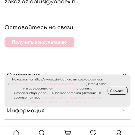
zakaz.aziaplus@yandex.ru
Оставайтесь на связи
Получить консультацию
О магазине
Находясь на https://www.azia-butik.ru вы соглашаетесь
(
согласие на обработку персональных данных
) с тем, что
мы осуществляем
сбор cookies
и данных
Согласен
Клиентам
незарегистрированных пользователей (метрики) в
соответствии
с политикой конфиденциальности
интернет магазина «Азия Бутик»
Информация