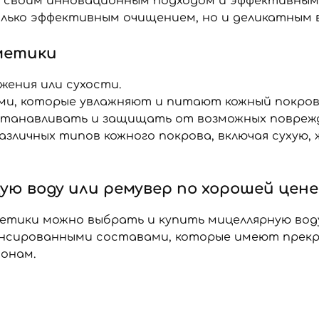
е своим инновационным подходом и эффективным
лько эффективным очищением, но и деликатным в
метики
жения или сухости.
, которые увлажняют и питают кожный покров
сстанавливать и защищать от возможных повреж
зличных типов кожного покрова, включая сухую,
ю воду или ремувер по хорошей цене
тики можно выбрать и купить мицеллярную воду 
ансированными составами, которые имеют прекр
ионам.