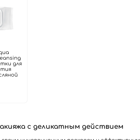
qua
leansing
етки для
ятия
сляной
макияжа с деликатным действием