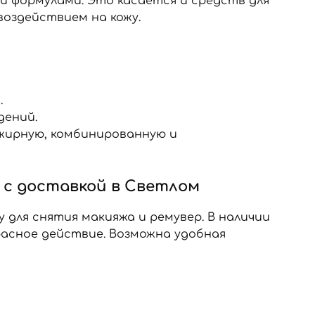
и формулами. Это касается и средств для
оздействием на кожу.
.
дений.
 жирную, комбинированную и
 с доставкой в Светлом
для снятия макияжа и ремувер. В наличии
асное действие. Возможна удобная