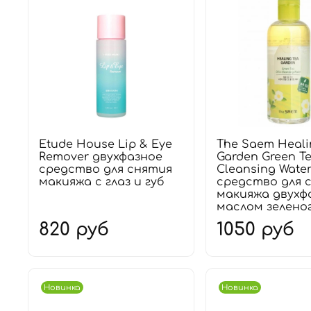
Etude House Lip & Eye
The Saem Heali
Remover двухфазное
Garden Green Te
средство для снятия
Cleansing Wate
макияжа с глаз и губ
средство для 
макияжа двухф
маслом зеленог
820 руб
1050 руб
Новинка
Новинка