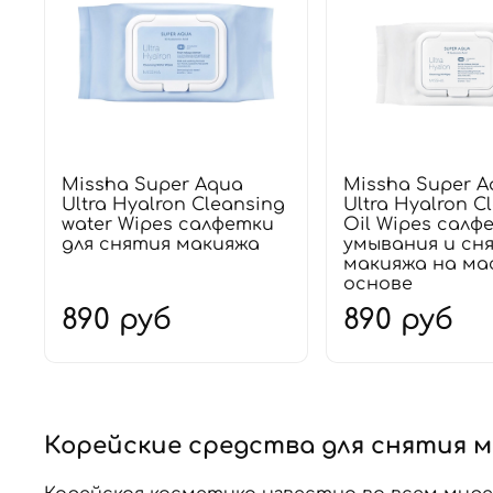
Missha Super Aqua
Missha Super A
Ultra Hyalron Cleansing
Ultra Hyalron C
water Wipes салфетки
Oil Wipes салф
для снятия макияжа
умывания и сн
макияжа на ма
основе
890 руб
890 руб
Корейские средства для снятия 