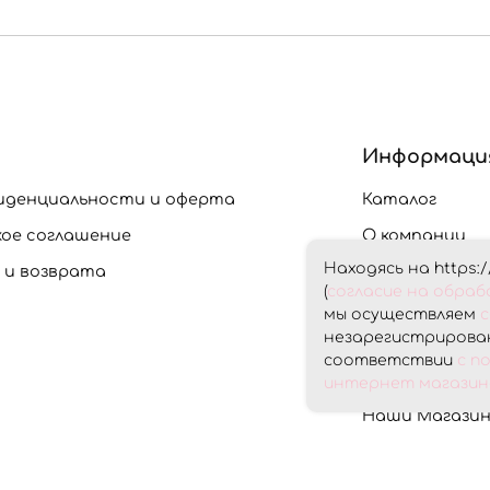
Информаци
иденциальности и оферта
Каталог
кое соглашение
О компании
Находясь на https:/
 и возврата
Доставка и О
(
согласие на обра
Скидки
мы осуществляем
с
незарегистрирован
Контакты
соответствии
с п
Личный кабин
интернет магазина
Наши Магази