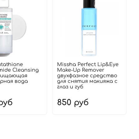
utathione
Missha Perfect Lip&Eye
mide Cleansing
Make-Up Remover
очищающая
двухфазное средство
рная вода
для снятия макияжа с
глаз и губ
руб
850 руб