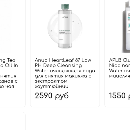
ng Tea
Anua HeartLeaf 87 Low
APLB Gl
a Oil In
PH Deep Cleansing
Niacina
r
Water очищающая вода
Water 
снятия
для снятия макияжа с
мицелля
азное с
экстрактом
о чая
хауттюйнии
2590 руб
1550 