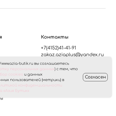
я
Контакты
+7(4152)41-41-91
zakaz.aziaplus@yandex.ru
/www.azia-butik.ru вы соглашаетесь
плата
ботку персональных данных
) с тем, что
Оставайтесь на связи
бор cookies
и данных
Согласен
ных пользователей (метрики) в
Получить консультацию
олитикой конфиденциальности
ет
 «Азия Бутик»
ны