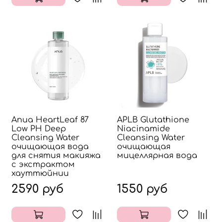
Anua HeartLeaf 87
APLB Glutathione
Low PH Deep
Niacinamide
Cleansing Water
Cleansing Water
очищающая вода
очищающая
для снятия макияжа
мицеллярная вода
с экстрактом
хауттюйнии
2590 руб
1550 руб