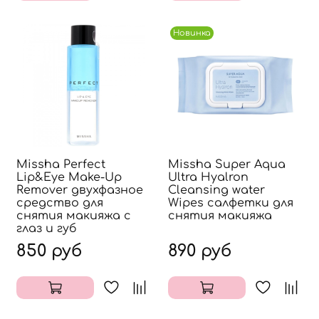
Новинка
Missha Perfect
Missha Super Aqua
Lip&Eye Make-Up
Ultra Hyalron
Remover двухфазное
Cleansing water
средство для
Wipes салфетки для
снятия макияжа с
снятия макияжа
глаз и губ
850 руб
890 руб