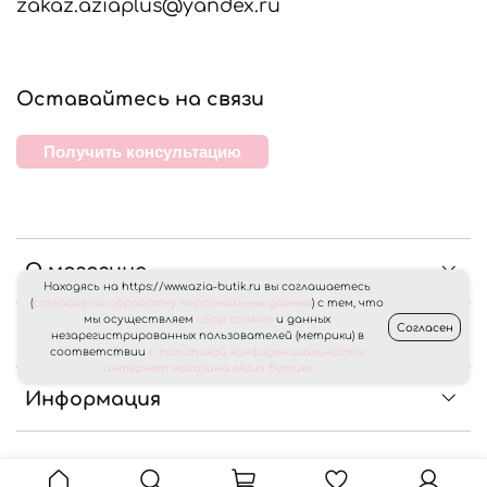
zakaz.aziaplus@yandex.ru
Оставайтесь на связи
Получить консультацию
О магазине
Находясь на https://www.azia-butik.ru вы соглашаетесь
(
согласие на обработку персональных данных
) с тем, что
мы осуществляем
сбор cookies
и данных
Согласен
Клиентам
незарегистрированных пользователей (метрики) в
соответствии
с политикой конфиденциальности
интернет магазина «Азия Бутик»
Информация