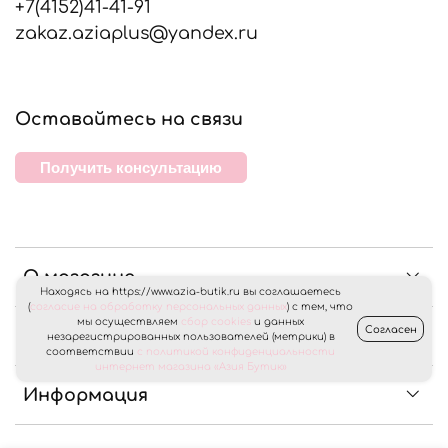
+7(4152)41-41-91
zakaz.aziaplus@yandex.ru
Оставайтесь на связи
Получить консультацию
О магазине
Находясь на https://www.azia-butik.ru вы соглашаетесь
(
согласие на обработку персональных данных
) с тем, что
мы осуществляем
сбор cookies
и данных
Согласен
Клиентам
незарегистрированных пользователей (метрики) в
соответствии
с политикой конфиденциальности
интернет магазина «Азия Бутик»
Информация