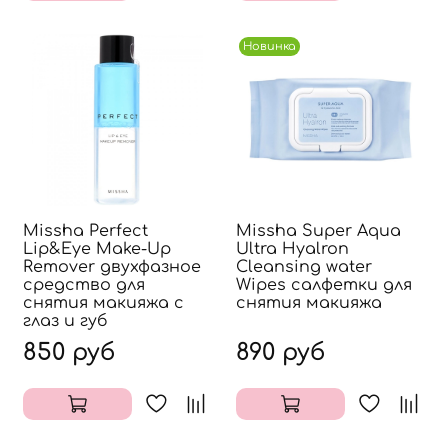
Новинка
Missha Perfect
Missha Super Aqua
Lip&Eye Make-Up
Ultra Hyalron
Remover двухфазное
Cleansing water
средство для
Wipes салфетки для
снятия макияжа с
снятия макияжа
глаз и губ
850 руб
890 руб