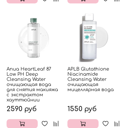
Anua HeartLeaf 87
APLB Glutathione
Low PH Deep
Niacinamide
Cleansing Water
Cleansing Water
очищающая вода
очищающая
для снятия макияжа
мицеллярная вода
с экстрактом
хауттюйнии
2590 руб
1550 руб