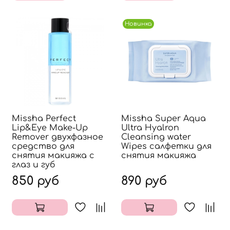
Новинка
Missha Perfect
Missha Super Aqua
Lip&Eye Make-Up
Ultra Hyalron
Remover двухфазное
Cleansing water
средство для
Wipes салфетки для
снятия макияжа с
снятия макияжа
глаз и губ
850 руб
890 руб