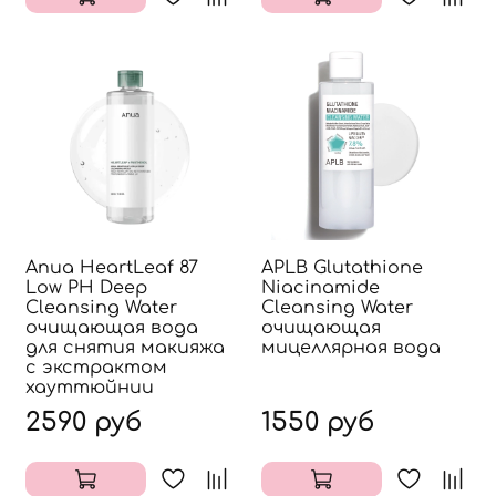
Anua HeartLeaf 87
APLB Glutathione
Low PH Deep
Niacinamide
Cleansing Water
Cleansing Water
очищающая вода
очищающая
для снятия макияжа
мицеллярная вода
с экстрактом
хауттюйнии
2590 руб
1550 руб