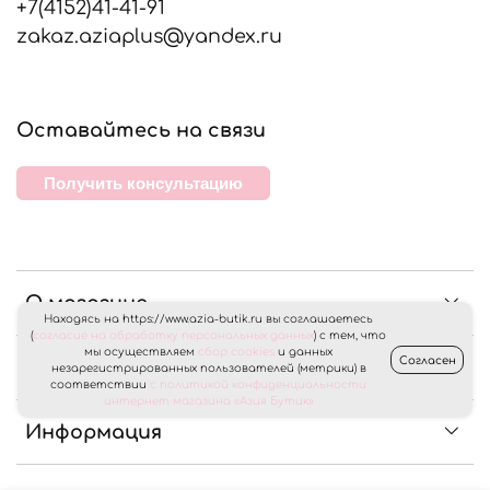
+7(4152)41-41-91
zakaz.aziaplus@yandex.ru
Оставайтесь на связи
Получить консультацию
О магазине
Находясь на https://www.azia-butik.ru вы соглашаетесь
(
согласие на обработку персональных данных
) с тем, что
мы осуществляем
сбор cookies
и данных
Согласен
Клиентам
незарегистрированных пользователей (метрики) в
соответствии
с политикой конфиденциальности
интернет магазина «Азия Бутик»
Информация