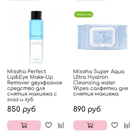
Новинка
Missha Perfect
Missha Super Aqua
Lip&Eye Make-Up
Ultra Hyalron
Remover двухфазное
Cleansing water
средство для
Wipes салфетки для
снятия макияжа с
снятия макияжа
глаз и губ
850 руб
890 руб