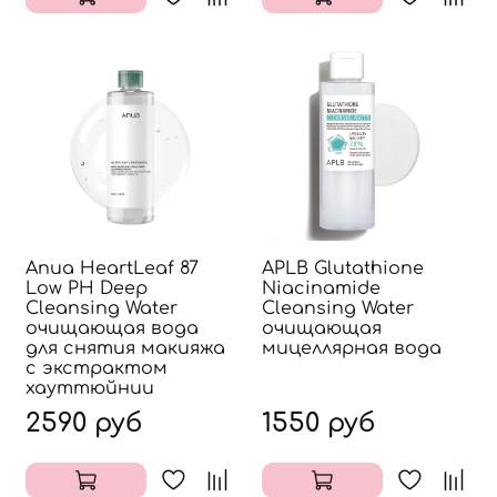
Anua HeartLeaf 87
APLB Glutathione
Low PH Deep
Niacinamide
Cleansing Water
Cleansing Water
очищающая вода
очищающая
для снятия макияжа
мицеллярная вода
с экстрактом
хауттюйнии
2590 руб
1550 руб