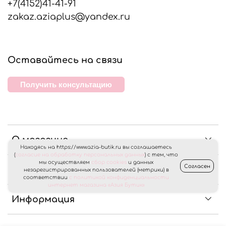
+7(4152)41-41-91
zakaz.aziaplus@yandex.ru
Оставайтесь на связи
Получить консультацию
О магазине
Находясь на https://www.azia-butik.ru вы соглашаетесь
(
согласие на обработку персональных данных
) с тем, что
мы осуществляем
сбор cookies
и данных
Согласен
Клиентам
незарегистрированных пользователей (метрики) в
соответствии
с политикой конфиденциальности
интернет магазина «Азия Бутик»
Информация