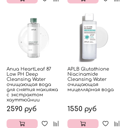
Anua HeartLeaf 87
APLB Glutathione
Low PH Deep
Niacinamide
Cleansing Water
Cleansing Water
очищающая вода
очищающая
для снятия макияжа
мицеллярная вода
с экстрактом
хауттюйнии
2590 руб
1550 руб