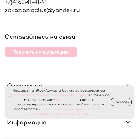
+7(4152)41-41-91
zakaz.aziaplus@yandex.ru
Оставайтесь на связи
Получить консультацию
О магазине
Находясь на https://www.azia-butik.ru вы соглашаетесь
(
согласие на обработку персональных данных
) с тем, что
мы осуществляем
сбор cookies
и данных
Согласен
Клиентам
незарегистрированных пользователей (метрики) в
соответствии
с политикой конфиденциальности
интернет магазина «Азия Бутик»
Информация