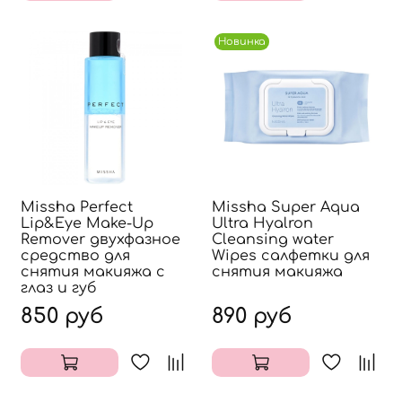
Новинка
Missha Perfect
Missha Super Aqua
Lip&Eye Make-Up
Ultra Hyalron
Remover двухфазное
Cleansing water
средство для
Wipes салфетки для
снятия макияжа с
снятия макияжа
глаз и губ
850 руб
890 руб