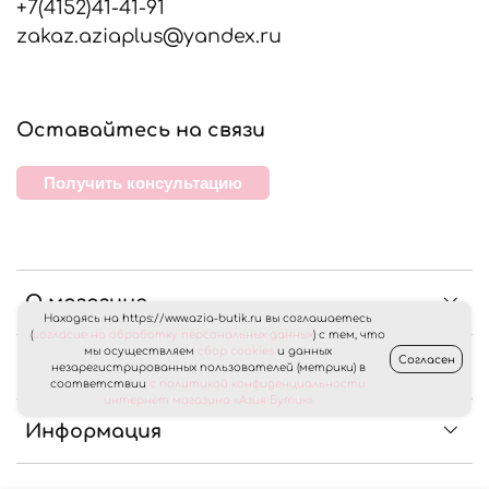
+7(4152)41-41-91
zakaz.aziaplus@yandex.ru
Оставайтесь на связи
Получить консультацию
О магазине
Находясь на https://www.azia-butik.ru вы соглашаетесь
(
согласие на обработку персональных данных
) с тем, что
мы осуществляем
сбор cookies
и данных
Согласен
Клиентам
незарегистрированных пользователей (метрики) в
соответствии
с политикой конфиденциальности
интернет магазина «Азия Бутик»
Информация