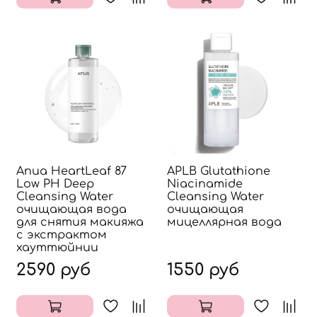
Anua HeartLeaf 87
APLB Glutathione
Low PH Deep
Niacinamide
Cleansing Water
Cleansing Water
очищающая вода
очищающая
для снятия макияжа
мицеллярная вода
с экстрактом
хауттюйнии
2590 руб
1550 руб