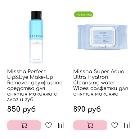
Новинка
Missha Perfect
Missha Super Aqua
Lip&Eye Make-Up
Ultra Hyalron
Remover двухфазное
Cleansing water
средство для
Wipes салфетки для
снятия макияжа с
снятия макияжа
глаз и губ
850 руб
890 руб