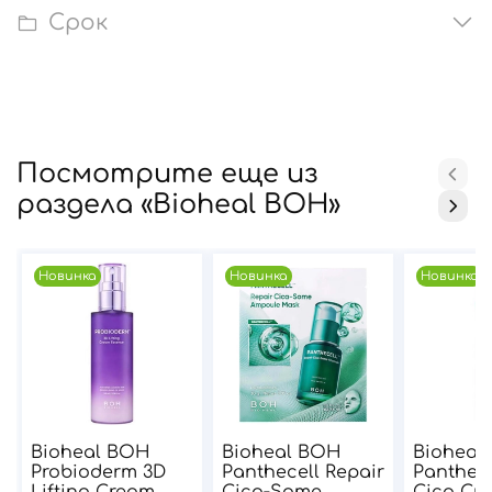
Срок
Посмотрите еще из
раздела «Bioheal BOH»
Новинка
Новинка
Новинка
Bioheal BOH
Bioheal BOH
Bioheal
Probioderm 3D
Panthecell Repair
Panthece