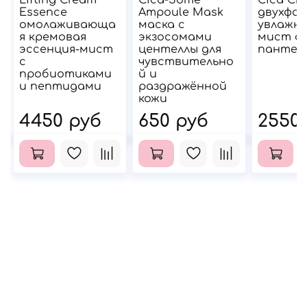
Lifting Cream
Cica‑Some
Cica Cr
Essence
Ampoule Mask
двухфа
омолаживающа
маска с
увлажн
я кремовая
экзосомами
мист с
эссенция-мист
центеллы для
пантен
с
чувствительно
пробиотиками
й и
и пептидами
раздражённой
кожи
4450 руб
650 руб
2550