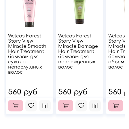
Welcos Forest
Welcos Forest
Welcos F
Story View
Story View
Story Vi
Miracle Smooth
Miracle Damage
Miracle
Hair Treatment
Hair Treatment
Hair Tre
бальзам для
бальзам для
бальзам
сухих и
поврежденных
объема
непослушных
волос
волос
волос
560 руб
560 руб
560 