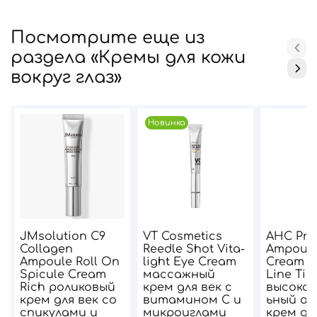
Посмотрите еще из
раздела «Кремы для кожи
вокруг глаз»
Новинка
JMsolution C9
VT Cosmetics
AHC Pre
Collagen
Reedle Shot Vita-
Ampoule
Ampoule Roll On
light Eye Cream
Cream f
Spicule Cream
массажный
Line Tig
Rich роликовый
крем для век с
высоко
крем для век со
витамином С и
ьный ам
спикулами и
микроиглами
крем для