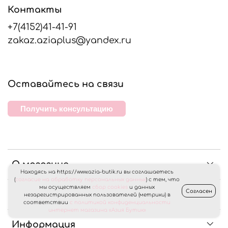
Контакты
+7(4152)41-41-91
zakaz.aziaplus@yandex.ru
Оставайтесь на связи
Получить консультацию
О магазине
Находясь на https://www.azia-butik.ru вы соглашаетесь
(
согласие на обработку персональных данных
) с тем, что
мы осуществляем
сбор cookies
и данных
Согласен
Клиентам
незарегистрированных пользователей (метрики) в
соответствии
с политикой конфиденциальности
интернет магазина «Азия Бутик»
Информация