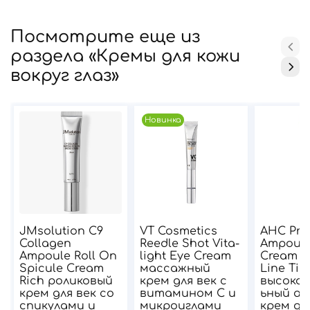
Посмотрите еще из
раздела «Кремы для кожи
вокруг глаз»
Новинка
JMsolution C9
VT Cosmetics
AHC Pre
Collagen
Reedle Shot Vita-
Ampoule
Ampoule Roll On
light Eye Cream
Cream f
Spicule Cream
массажный
Line Tig
Rich роликовый
крем для век с
высоко
крем для век со
витамином С и
ьный ам
спикулами и
микроиглами
крем для