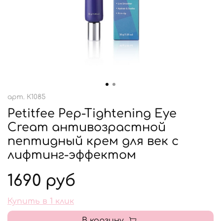
арт.
К1085
Petitfee Pep-Tightening Eye
Cream антивозрастной
пептидный крем для век с
лифтинг-эффектом
1690 руб
Купить в 1 клик
В корзину