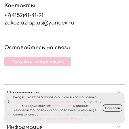
Контакты
+7(4152)41-41-91
zakaz.aziaplus@yandex.ru
Оставайтесь на связи
Получить консультацию
О магазине
Находясь на https://www.azia-butik.ru вы соглашаетесь
(
согласие на обработку персональных данных
) с тем, что
мы осуществляем
сбор cookies
и данных
Согласен
Клиентам
незарегистрированных пользователей (метрики) в
соответствии
с политикой конфиденциальности
интернет магазина «Азия Бутик»
Информация