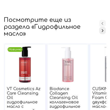
Посмотрите еще из
раздела «Гидрофильное
масло»
Новинка
VT Cosmetics Az
Biodance
CUSKIN 
Care Cleansing
Collagen
Vitamin 
Oil
Cleansing Oil
Foam Cl
гидрофильное
коллагеновое
двухфаз
масло с
гидрофильное
масло-п