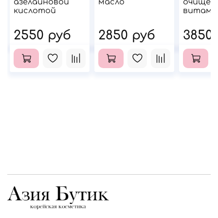
азелаиновой
масло
очищен
кислотой
витами
2550 руб
2850 руб
3850