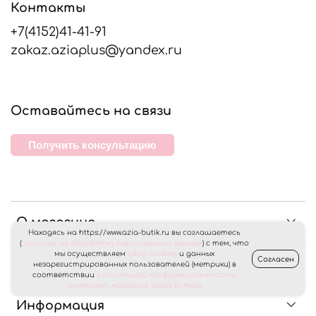
Контакты
+7(4152)41-41-91
zakaz.aziaplus@yandex.ru
Оставайтесь на связи
Получить консультацию
О магазине
Находясь на https://www.azia-butik.ru вы соглашаетесь
(
согласие на обработку персональных данных
) с тем, что
мы осуществляем
сбор cookies
и данных
Согласен
Клиентам
незарегистрированных пользователей (метрики) в
соответствии
с политикой конфиденциальности
интернет магазина «Азия Бутик»
Информация