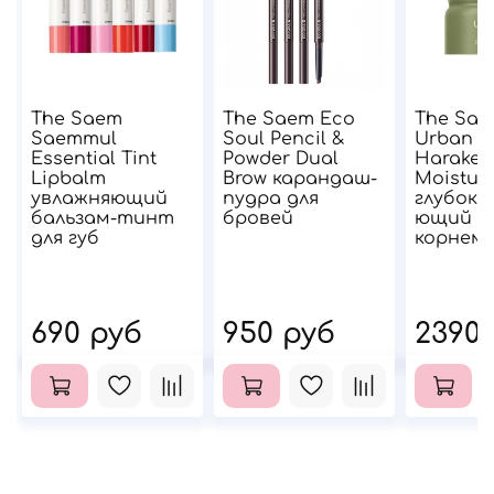
The Saem
The Saem Eco
The Sae
Saemmul
Soul Pencil &
Urban E
Essential Tint
Powder Dual
Harakek
Lipbalm
Brow карандаш-
Moistur
увлажняющий
пудра для
глубоко
бальзам-тинт
бровей
ющий к
для губ
корнем 
690 руб
950 руб
2390