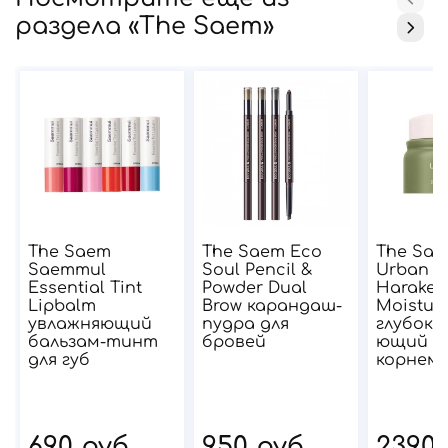
раздела «The Saem»
The Saem
The Saem Eco
The Sae
Saemmul
Soul Pencil &
Urban E
Essential Tint
Powder Dual
Harakek
Lipbalm
Brow карандаш-
Moistur
увлажняющий
пудра для
глубоко
бальзам-тинт
бровей
ющий к
для губ
корнем 
690 руб
950 руб
2390