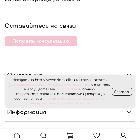
Оставайтесь на связи
Получить консультацию
О магазине
Находясь на https://www.azia-butik.ru вы соглашаетесь
(
согласие на обработку персональных данных
) с тем, что
мы осуществляем
сбор cookies
и данных
Согласен
Клиентам
незарегистрированных пользователей (метрики) в
соответствии
с политикой конфиденциальности
интернет магазина «Азия Бутик»
Информация
© 2024 Любое использование контента без